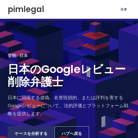
本
pimlegal
日本
文
へ
移
動
管轄: 日本
日本のGoogleレビュー
削除弁護士
日本に関係する虚偽、名誉毀損的、または評判を害する
Googleレビューについて、法的評価とプラットフォーム戦
略を提供します。
ケースを分析する
ハブへ戻る