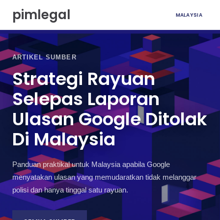
L
pimlegal
MALAYSIA
a
n
g
k
a
ARTIKEL SUMBER
u
Strategi Rayuan
k
e
Selepas Laporan
k
a
Ulasan Google Ditolak
n
d
Di Malaysia
u
n
g
Panduan praktikal untuk Malaysia apabila Google
a
menyatakan ulasan yang memudaratkan tidak melanggar
n
polisi dan hanya tinggal satu rayuan.