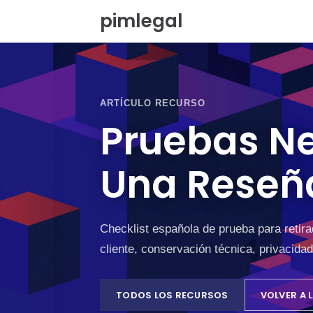
S
pimlegal
a
l
t
a
r
a
ARTÍCULO RECURSO
l
Pruebas Ne
c
o
n
Una Reseñ
t
e
n
i
d
Checklist española de prueba para retira
o
cliente, conservación técnica, privacida
TODOS LOS RECURSOS
VOLVER A L