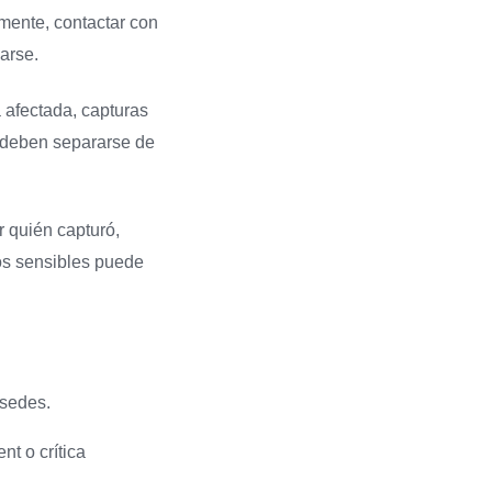
mente, contactar con
arse.
a afectada, capturas
s deben separarse de
r quién capturó,
os sensibles puede
 sedes.
nt o crítica