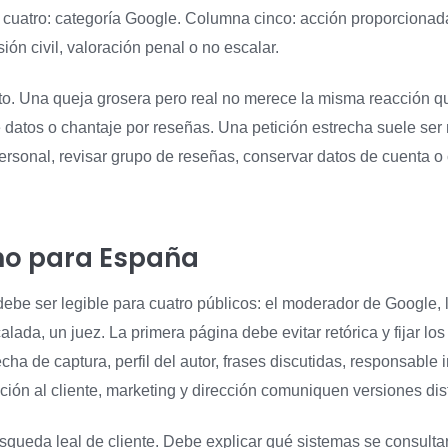
cuatro: categoría Google. Columna cinco: acción proporcionada
sión civil, valoración penal o no escalar.
ito. Una queja grosera pero real no merece la misma reacción 
 datos o chantaje por reseñas. Una petición estrecha suele ser m
 personal, revisar grupo de reseñas, conservar datos de cuenta o
ho para España
e ser legible para cuatro públicos: el moderador de Google, l
lada, un juez. La primera página debe evitar retórica y fijar los
ha de captura, perfil del autor, frases discutidas, responsable i
ión al cliente, marketing y dirección comuniquen versiones dist
ueda leal de cliente. Debe explicar qué sistemas se consultar