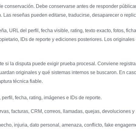
o de conservación. Debe conservarse antes de responder pública
n. Las reseñas pueden editarse, traducirse, desaparecer o replic
 URL del perfil, fecha visible, rating, texto exacto, fotos, fich
opietario, IDs de reporte y ediciones posteriores. Los originale
e si la disputa puede exigir prueba procesal. Conviene registra
uardan originales y qué sistemas internos se buscaron. En cas
aptura técnica fiable.
erfil, fecha, rating, imágenes e IDs de reporte.
ervas, facturas, CRM, correos, llamadas, quejas, devoluciones y
hecho, injuria, dato personal, amenaza, conflicto, fake engageme