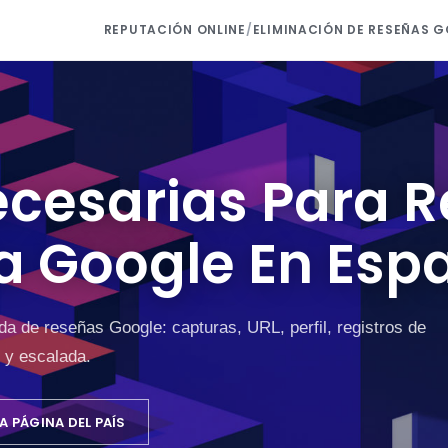
REPUTACIÓN ONLINE
/
ELIMINACIÓN DE RESEÑAS 
cesarias Para Re
a Google En Esp
da de reseñas Google: capturas, URL, perfil, registros de
d y escalada.
A PÁGINA DEL PAÍS