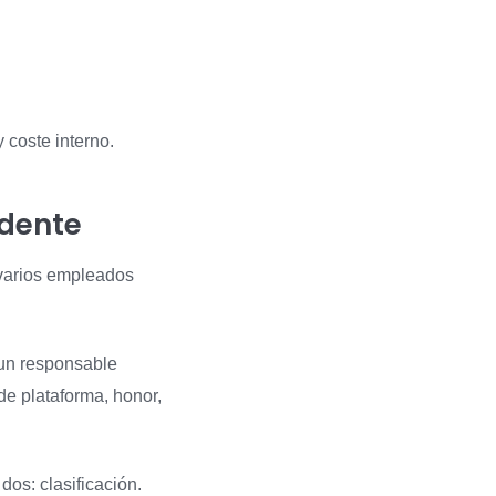
 coste interno.
idente
 varios empleados
 un responsable
 de plataforma, honor,
os: clasificación.