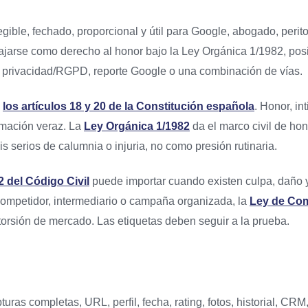
gible, fechado, proporcional y útil para Google, abogado, perito
bajarse como derecho al honor bajo la Ley Orgánica 1/1982, pos
l, privacidad/RGPD, reporte Google o una combinación de vías.
e
los artículos 18 y 20 de la Constitución española
. Honor, i
ormación veraz. La
Ley Orgánica 1/1982
da el marco civil de hon
s serios de calumnia o injuria, no como presión rutinaria.
2 del Código Civil
puede importar cuando existen culpa, daño 
competidor, intermediario o campaña organizada, la
Ley de Com
torsión de mercado. Las etiquetas deben seguir a la prueba.
pturas completas, URL, perfil, fecha, rating, fotos, historial, CR