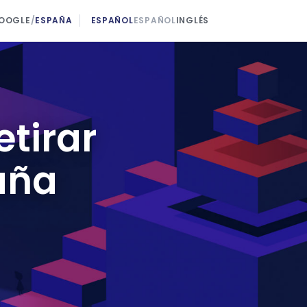
GOOGLE
/
ESPAÑA
ESPAÑOL
ESPAÑOL
INGLÉS
tirar
aña