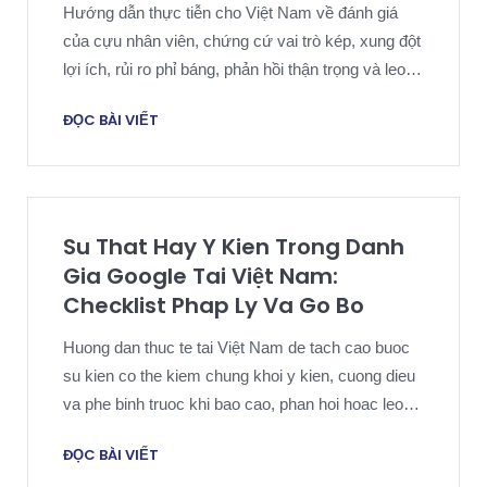
Hướng dẫn thực tiễn cho Việt Nam về đánh giá
của cựu nhân viên, chứng cứ vai trò kép, xung đột
lợi ích, rủi ro phỉ báng, phản hồi thận trọng và leo
thang cân xứng.
ĐỌC BÀI VIẾT
Su That Hay Y Kien Trong Danh
Gia Google Tai Việt Nam:
Checklist Phap Ly Va Go Bo
Huong dan thuc te tai Việt Nam de tach cao buoc
su kien co the kiem chung khoi y kien, cuong dieu
va phe binh truoc khi bao cao, phan hoi hoac leo
thang.
ĐỌC BÀI VIẾT