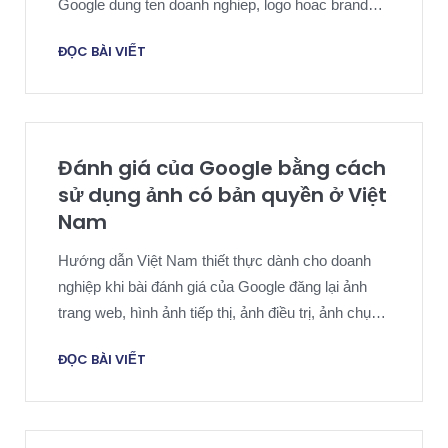
Google dung ten doanh nghiep, logo hoac brand
identity de trong nhu chinh thuc hoac co lien ket.
ĐỌC BÀI VIẾT
Đánh giá của Google bằng cách
sử dụng ảnh có bản quyền ở Việt
Nam
Hướng dẫn Việt Nam thiết thực dành cho doanh
nghiệp khi bài đánh giá của Google đăng lại ảnh
trang web, hình ảnh tiếp thị, ảnh điều trị, ảnh chụp
sản phẩm hoặc nội dung hình ảnh gốc khác và tạo
ĐỌC BÀI VIẾT
ra rủi ro chồng chéo về bản quyền, nền tảng, bằng
chứng và phản hồi của công chúng.