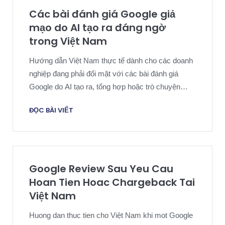
Các bài đánh giá Google giả
mạo do AI tạo ra đáng ngờ
trong Việt Nam
Hướng dẫn Việt Nam thực tế dành cho các doanh
nghiệp đang phải đối mặt với các bài đánh giá
Google do AI tạo ra, tổng hợp hoặc trò chuyện
đáng ngờ và cần một chiến lược loại bỏ dựa trên
ĐỌC BÀI VIẾT
bằng chứng.
Google Review Sau Yeu Cau
Hoan Tien Hoac Chargeback Tai
Việt Nam
Huong dan thuc tien cho Việt Nam khi mot Google