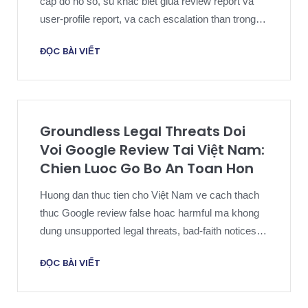
cap do ho so, su khac biet giua review report va
user-profile report, va cach escalation than trong
doi voi ho so reviewer gia.
ĐỌC BÀI VIẾT
Groundless Legal Threats Doi
Voi Google Review Tai Việt Nam:
Chien Luoc Go Bo An Toan Hon
Huong dan thuc tien cho Việt Nam ve cach thach
thuc Google review false hoac harmful ma khong
dung unsupported legal threats, bad-faith notices
hay platform misuse.
ĐỌC BÀI VIẾT