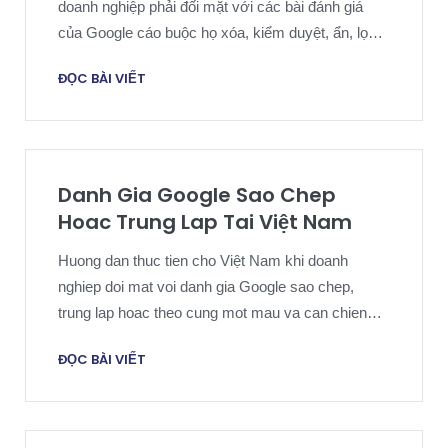
doanh nghiệp phải đối mặt với các bài đánh giá
của Google cáo buộc họ xóa, kiểm duyệt, ẩn, lọc
hoặc ngăn chặn phản hồi của khách hàng và cần
ĐỌC BÀI VIẾT
một chiến lược phản hồi an toàn trên nền tảng,
dựa trên bằng chứng.
Danh Gia Google Sao Chep
Hoac Trung Lap Tai Việt Nam
Huong dan thuc tien cho Việt Nam khi doanh
nghiep doi mat voi danh gia Google sao chep,
trung lap hoac theo cung mot mau va can chien
luoc go bo dua tren chung cu.
ĐỌC BÀI VIẾT