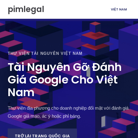
C
pimlegal
VIỆT NAM
h
u
y
ể
n
đ
ế
THƯ VIỆN TÀI NGUYÊN VIỆT NAM
n
n
Tài Nguyên Gỡ Đánh
ộ
Giá Google Cho Việt
i
d
Nam
u
n
g
Thư viện địa phương cho doanh nghiệp đối mặt với đánh giá
Google giả mạo, ác ý hoặc phỉ báng.
TRỞ LẠI TRANG QUỐC GIA