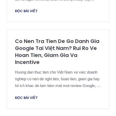
urgency route cần được rà soát tại địa phương.
ĐỌC BÀI VIẾT
Co Nen Tra Tien De Go Danh Gia
Google Tai Việt Nam? Rui Ro Ve
Hoan Tien, Giam Gia Va
Incentive
Huong dan thuc tien cho Việt Nam ve viec doanh
nghiep co nen de nghi tien, hoan tien, giam gia hay
loi ich khac de lam bien mat mot review Google, va
Google policy cung quy tac tieu dung dia phuong
ĐỌC BÀI VIẾT
co y nghia gi trong thuc te.