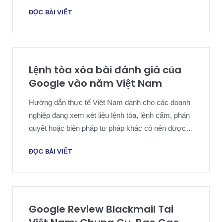
không phải của khách hàng hoặc các cuộc tấn
ĐỌC BÀI VIẾT
công xếp hạng phối hợp và cần một chiến lược
bằng chứng và chính sách có kỷ luật của Google.
Lệnh tòa xóa bài đánh giá của
Google vào năm Việt Nam
Hướng dẫn thực tế Việt Nam dành cho các doanh
nghiệp đang xem xét liệu lệnh tòa, lệnh cấm, phán
quyết hoặc biện pháp tư pháp khác có nên được
đóng khung đủ hẹp để hỗ trợ việc xóa bài đánh giá
ĐỌC BÀI VIẾT
của Google mà không cần tuyên bố quá mức hay
không.
Google Review Blackmail Tai