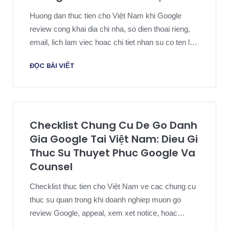
Huong dan thuc tien cho Việt Nam khi Google
review cong khai dia chi nha, so dien thoai rieng,
email, lich lam viec hoac chi tiet nhan su co ten le
ra khong nen de cong khai.
ĐỌC BÀI VIẾT
Checklist Chung Cu De Go Danh
Gia Google Tai Việt Nam: Dieu Gi
Thuc Su Thuyet Phuc Google Va
Counsel
Checklist thuc tien cho Việt Nam ve cac chung cu
thuc su quan trong khi doanh nghiep muon go
review Google, appeal, xem xet notice, hoac
escalation theo tinh tuong xung.