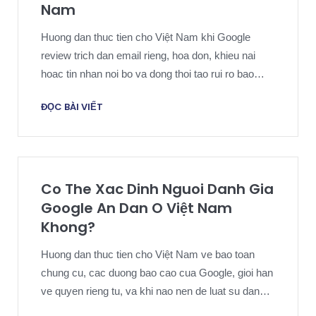
Nam
Huong dan thuc tien cho Việt Nam khi Google
review trich dan email rieng, hoa don, khieu nai
hoac tin nhan noi bo va dong thoi tao rui ro bao
mat, quyen rieng tu va danh tieng.
ĐỌC BÀI VIẾT
Co The Xac Dinh Nguoi Danh Gia
Google An Dan O Việt Nam
Khong?
Huong dan thuc tien cho Việt Nam ve bao toan
chung cu, cac duong bao cao cua Google, gioi han
ve quyen rieng tu, va khi nao nen de luat su danh
gia cac buoc xac dinh tac gia.