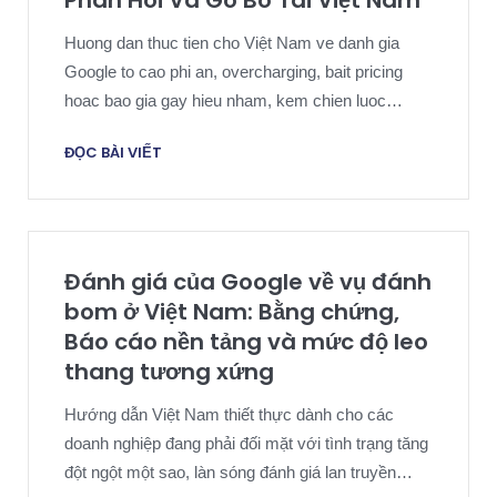
Phan Hoi Va Go Bo Tai Việt Nam
Huong dan thuc tien cho Việt Nam ve danh gia
Google to cao phi an, overcharging, bait pricing
hoac bao gia gay hieu nham, kem chien luoc
chung cu, phan hoi cong khai va go bo.
ĐỌC BÀI VIẾT
Đánh giá của Google về vụ đánh
bom ở Việt Nam: Bằng chứng,
Báo cáo nền tảng và mức độ leo
thang tương xứng
Hướng dẫn Việt Nam thiết thực dành cho các
doanh nghiệp đang phải đối mặt với tình trạng tăng
đột ngột một sao, làn sóng đánh giá lan truyền