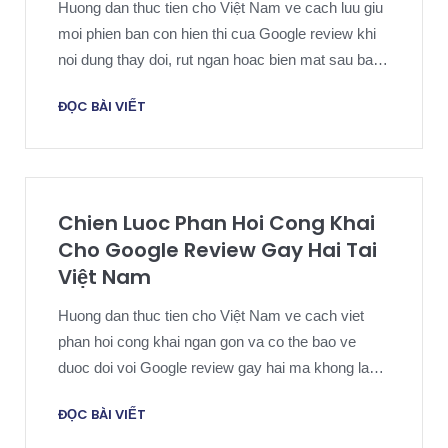
Huong dan thuc tien cho Việt Nam ve cach luu giu
moi phien ban con hien thi cua Google review khi
noi dung thay doi, rut ngan hoac bien mat sau bao
cao, phan hoi, appeal hoac buoc phap ly.
ĐỌC BÀI VIẾT
Chien Luoc Phan Hoi Cong Khai
Cho Google Review Gay Hai Tai
Việt Nam
Huong dan thuc tien cho Việt Nam ve cach viet
phan hoi cong khai ngan gon va co the bao ve
duoc doi voi Google review gay hai ma khong lam
yeu ho so chung cu.
ĐỌC BÀI VIẾT