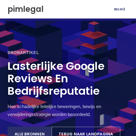
N
pimlegal
BELGIË
a
a
r
i
n
h
o
BRONARTIKEL
u
d
Lasterlijke Google
g
Reviews En
a
a
Bedrijfsreputatie
n
Hoe schadelijke feitelijke beweringen, bewijs en
verwijderingsstrategie worden beoordeeld.
ALLE BRONNEN
TERUG NAAR LANDPAGINA