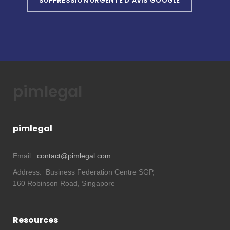
SUPPRESSION URGENTE D’AVIS GOOGLE
pimlegal
pimlegal
Email:
contact@pimlegal.com
Address:
Business Federation Centre SGP,
160 Robinson Road, Singapore
Resources