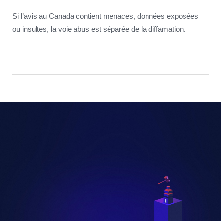
Si l’avis au Canada contient menaces, données exposées
ou insultes, la voie abus est séparée de la diffamation.