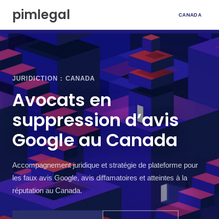
A
pimlegal
CANADA
l
l
e
r
a
u
c
JURIDICTION : CANADA
o
Avocats en
n
t
suppression d’avis
e
n
Google au Canada
u
Accompagnement juridique et stratégie de plateforme pour
les faux avis Google, avis diffamatoires et atteintes à la
réputation au Canada.