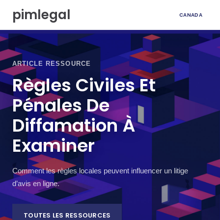
A
pimlegal
CANADA
l
l
e
r
a
ARTICLE RESSOURCE
u
Règles Civiles Et
c
o
Pénales De
n
t
Diffamation À
e
n
Examiner
u
Comment les règles locales peuvent influencer un litige
d’avis en ligne.
TOUTES LES RESSOURCES