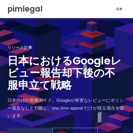
本
pimlegal
日本
文
へ
移
動
リソース記事
日本におけるGoogleレ
ビュー報告却下後の不
服申立て戦略
日本向けの実務ガイド。Googleが有害なレビューにポリシ
ー違反なしと判断し、one-time appeal だけが残る場合を扱
います。