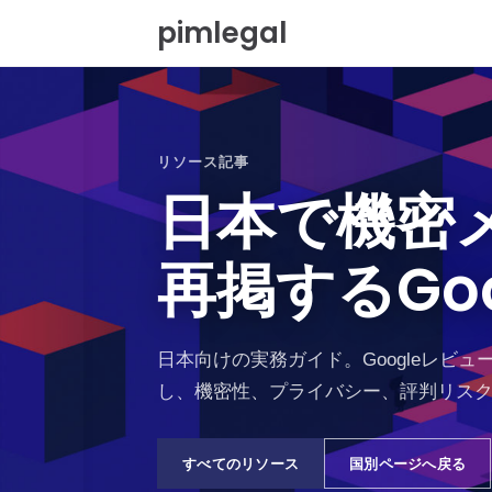
本
pimlegal
文
へ
移
動
リソース記事
日本で機密
再掲するGo
日本向けの実務ガイド。Googleレビ
し、機密性、プライバシー、評判リス
すべてのリソース
国別ページへ戻る