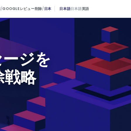
判
/
GOOGLEレビュー削除
/
日本
日本語
日本語
英語
セージを
除戦略