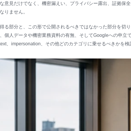
な意見だけでなく、機密漏えい、プライバシー露出、証拠保全、そ
なりません。
得る部分と、この形で公開されるべきではなかった部分を切り
人データや機密業務資料の有無、そしてGoogleへの申立てを p
ding context、impersonation、その他どのカテゴリに乗せるべき