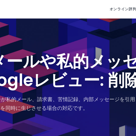
オンライン評
メールや私的メッ
ogleレビュー: 削
ューが私的メール、請求書、苦情記録、内部メッセージを引用
クを同時に生じさせる場合の対応です。