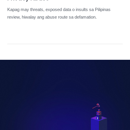
Kapag may threats, exposed data o insults sa Pilipinas
review, hiwalay ang abuse route sa defamation.