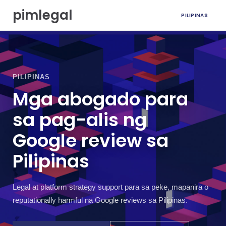
P
pimlegal
PILIPINAS
u
m
u
n
t
a
PILIPINAS
s
a
Mga abogado para
n
i
sa pag-alis ng
l
Google review sa
a
l
Pilipinas
a
m
a
n
Legal at platform strategy support para sa peke, mapanira o
reputationally harmful na Google reviews sa Pilipinas.