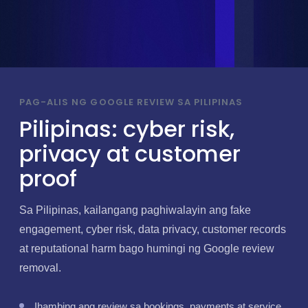
PAG-ALIS NG GOOGLE REVIEW SA PILIPINAS
Pilipinas: cyber risk,
privacy at customer
proof
Sa Pilipinas, kailangang paghiwalayin ang fake
engagement, cyber risk, data privacy, customer records
at reputational harm bago humingi ng Google review
removal.
Ihambing ang review sa bookings, payments at service