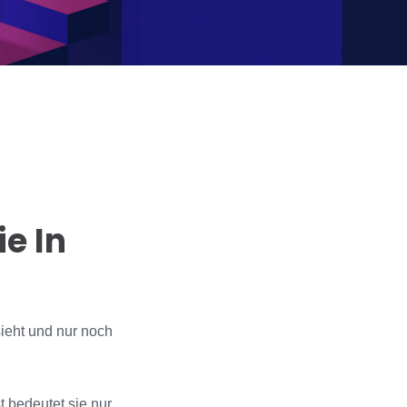
e In
ieht und nur noch
 bedeutet sie nur,