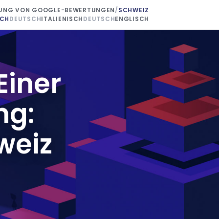
UNG VON GOOGLE-BEWERTUNGEN
/
SCHWEIZ
SCH
DEUTSCH
ITALIENISCH
DEUTSCH
ENGLISCH
Einer
ng:
weiz