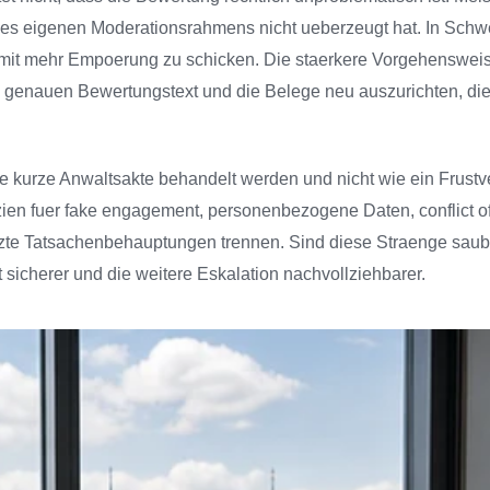
es eigenen Moderationsrahmens nicht ueberzeugt hat. In Schwei
mit mehr Empoerung zu schicken. Die staerkere Vorgehensweise
en genauen Bewertungstext und die Belege neu auszurichten, di
e kurze Anwaltsakte behandelt werden und nicht wie ein Frustve
ien fuer fake engagement, personenbezogene Daten, conflict of 
zte Tatsachenbehauptungen trennen. Sind diese Straenge sauber
t sicherer und die weitere Eskalation nachvollziehbarer.