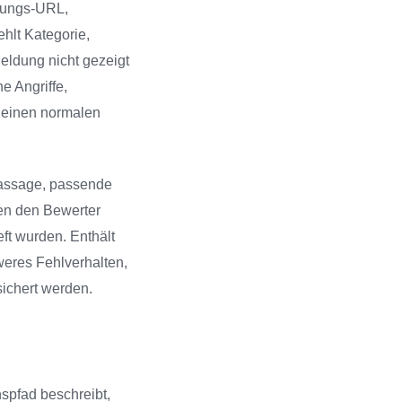
rtungs-URL,
hlt Kategorie,
eldung nicht gezeigt
e Angriffe,
m einen normalen
 Passage, passende
en den Bewerter
ft wurden. Enthält
weres Fehlverhalten,
ichert werden.
nspfad beschreibt,