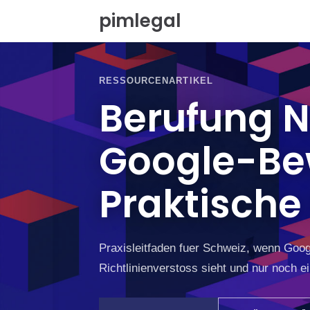
Z
pimlegal
u
m
I
n
h
RESSOURCENARTIKEL
a
Berufung N
l
t
s
Google-Be
p
r
i
Praktische
n
g
e
n
Praxisleitfaden fuer Schweiz, wenn Goog
Richtlinienverstoss sieht und nur noch e