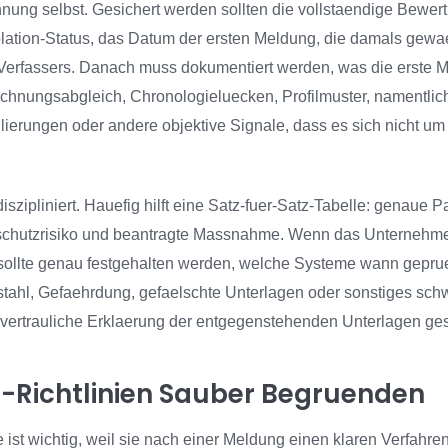
hnung selbst. Gesichert werden sollten die vollstaendige Bewe
ation-Status, das Datum der ersten Meldung, die damals gewae
Verfassers. Danach muss dokumentiert werden, was die erste M
echnungsabgleich, Chronologieluecken, Profilmuster, namentlich
ulierungen oder andere objektive Signale, dass es sich nicht u
iszipliniert. Hauefig hilft eine Satz-fuer-Satz-Tabelle: genaue
nschutzrisiko und beantragte Massnahme. Wenn das Unternehm
sollte genau festgehalten werden, welche Systeme wann geprue
tahl, Gefaehrdung, gefaelschte Unterlagen oder sonstiges sch
 vertrauliche Erklaerung der entgegenstehenden Unterlagen ges
-Richtlinien Sauber Begruenden
 ist wichtig, weil sie nach einer Meldung einen klaren Verfahre