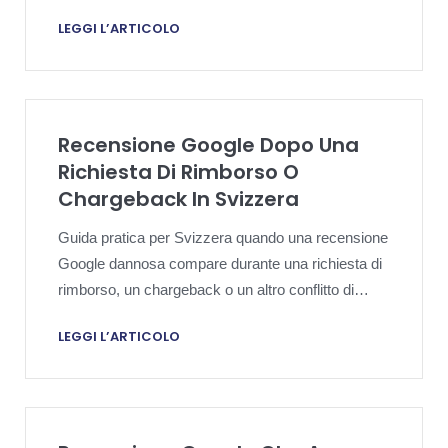
che necessitano di una strategia di rimozione
LEGGI L’ARTICOLO
basata su prove.
Recensione Google Dopo Una
Richiesta Di Rimborso O
Chargeback In Svizzera
Guida pratica per Svizzera quando una recensione
Google dannosa compare durante una richiesta di
rimborso, un chargeback o un altro conflitto di
pagamento.
LEGGI L’ARTICOLO