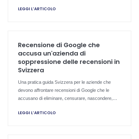
necessita di una strategia di rimozione nel rispetto
LEGGI L’ARTICOLO
della privacy.
Recensione di Google che
accusa un'azienda di
soppressione delle recensioni in
Svizzera
Una pratica guida Svizzera per le aziende che
devono affrontare recensioni di Google che le
accusano di eliminare, censurare, nascondere,
filtrare o sopprimere in altro modo il feedback dei
LEGGI L’ARTICOLO
clienti e che necessitano di una strategia di
risposta basata sull'evidenza e sicura per la
piattaforma.