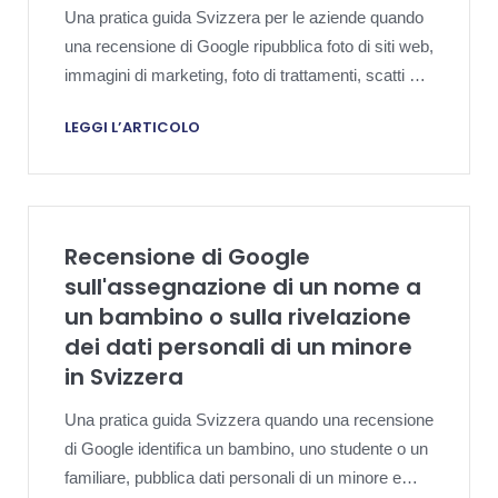
Una pratica guida Svizzera per le aziende quando
una recensione di Google ripubblica foto di siti web,
immagini di marketing, foto di trattamenti, scatti di
prodotti o altre risorse visive originali e crea
LEGGI L’ARTICOLO
sovrapposizioni di copyright, piattaforma, prove e
rischi di risposta pubblica.
Recensione di Google
sull'assegnazione di un nome a
un bambino o sulla rivelazione
dei dati personali di un minore
in Svizzera
Una pratica guida Svizzera quando una recensione
di Google identifica un bambino, uno studente o un
familiare, pubblica dati personali di un minore e