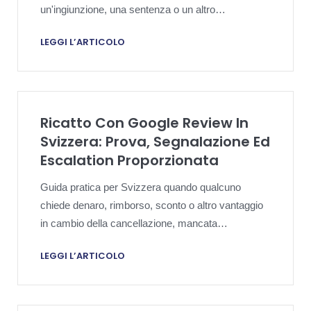
un'ingiunzione, una sentenza o un altro
provvedimento giudiziario debbano essere
LEGGI L’ARTICOLO
inquadrati in modo sufficientemente restrittivo da
supportare la rimozione di recensioni da parte di
Google senza avanzare rivendicazioni eccessive.
Ricatto Con Google Review In
Svizzera: Prova, Segnalazione Ed
Escalation Proporzionata
Guida pratica per Svizzera quando qualcuno
chiede denaro, rimborso, sconto o altro vantaggio
in cambio della cancellazione, mancata
pubblicazione o moltiplicazione di recensioni
LEGGI L’ARTICOLO
Google dannose.