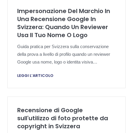
Impersonazione Del Marchio In
Una Recensione Google In
Svizzera: Quando Un Reviewer
Usa Il Tuo Nome O Logo
Guida pratica per Svizzera sulla conservazione
della prova a livello di profilo quando un reviewer
Google usa nome, logo o identita visiva
dell'impresa per apparire ufficiale o collegato ad
LEGGI L’ARTICOLO
essa.
Recensione di Google
sull'utilizzo di foto protette da
copyright in Svizzera