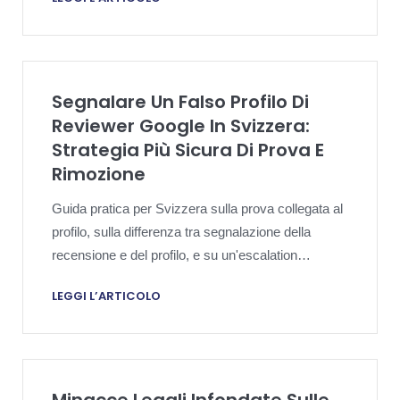
cliente.
Segnalare Un Falso Profilo Di
Reviewer Google In Svizzera:
Strategia Più Sicura Di Prova E
Rimozione
Guida pratica per Svizzera sulla prova collegata al
profilo, sulla differenza tra segnalazione della
recensione e del profilo, e su un'escalation
prudente davanti a un falso profilo reviewer.
LEGGI L’ARTICOLO