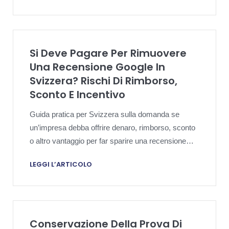
Si Deve Pagare Per Rimuovere
Una Recensione Google In
Svizzera? Rischi Di Rimborso,
Sconto E Incentivo
Guida pratica per Svizzera sulla domanda se
un’impresa debba offrire denaro, rimborso, sconto
o altro vantaggio per far sparire una recensione
Google, e su cosa significhino in concreto policy
LEGGI L’ARTICOLO
Google e regole locali di tutela del consumatore.
Conservazione Della Prova Di