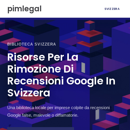
V
pimlegal
SVIZZERA
a
i
a
l
c
o
BIBLIOTECA SVIZZERA
n
t
Risorse Per La
e
n
Rimozione Di
u
Recensioni Google In
t
o
Svizzera
Una biblioteca locale per imprese colpite da recensioni
Google false, malevole o diffamatorie.