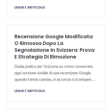
risposta pubblica misurata.
LEGGI L’ARTICOLO
Recensione Google Modificata
O Rimossa Dopo La
Segnalazione In Svizzera: Prova
E Strategia Di Rimozione
Guida pratica per Svizzera su come conservare
ogni versione visibile di una recensione Google
quando il testo cambia, si accorcia o scompare
dopo segnalazione, risposta, appello o passo
LEGGI L’ARTICOLO
legale.