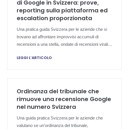
di Google in Svizzera: prove,
reporting sulla piattaforma ed
escalation proporzionata
Una pratica guida Svizzera per le aziende che si
trovano ad affrontare improvvisi accumuli di
recensioni a una stella, ondate di recensioni virali di
non clienti o attacchi di rating coordinati e che
LEGGI L’ARTICOLO
necessitano di una politica disciplinata di Google e
di una strategia basata sulle prove.
Ordinanza del tribunale che
rimuove una recensione Google
nel numero Svizzera
Una guida pratica Svizzera per le aziende che
valutano se un'ordinanza del tribunale,