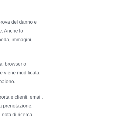
 prova del danno e
e. Anche lo
cheda, immagini,
a, browser o
e viene modificata,
ppaiono.
rtale clienti, email,
na prenotazione,
nota di ricerca