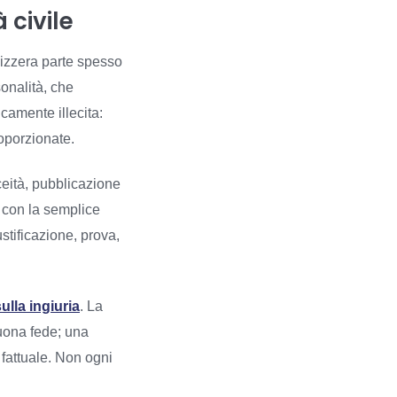
 civile
svizzera parte spesso
sonalità, che
camente illecita:
roporzionate.
ceità, pubblicazione
 con la semplice
stificazione, prova,
ulla ingiuria
. La
buona fede; una
 fattuale. Non ogni