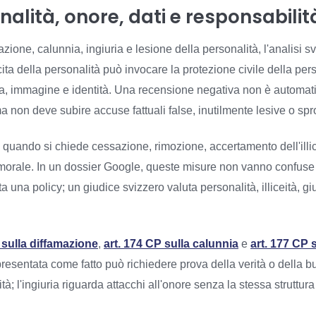
alità, onore, dati e responsabilità
azione, calunnia, ingiuria e lesione della personalità, l'analisi 
cita della personalità può invocare la protezione civile della per
a, immagine e identità. Una recensione negativa non è automati
a non deve subire accuse fattuali false, inutilmente lesive o sp
 quando si chiede cessazione, rimozione, accertamento dell'illi
 morale. In un dossier Google, queste misure non vanno confuse
 una policy; un giudice svizzero valuta personalità, illiceità, giu
 sulla diffamazione
,
art. 174 CP sulla calunnia
e
art. 177 CP s
presentata come fatto può richiedere prova della verità o della 
; l'ingiuria riguarda attacchi all'onore senza la stessa struttura