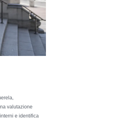
uerela,
 Una valutazione
nterni e identifica