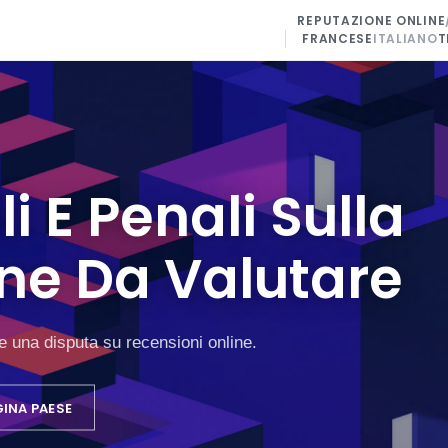
REPUTAZIONE ONLINE
FRANCESE
ITALIANO
T
i E Penali Sulla
ne Da Valutare
e una disputa su recensioni online.
GINA PAESE