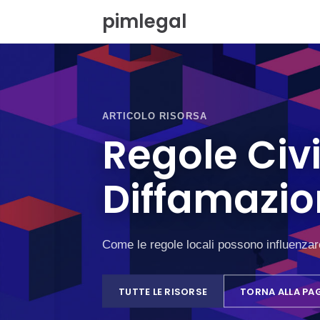
V
pimlegal
a
i
a
l
c
o
n
ARTICOLO RISORSA
t
Regole Civil
e
n
u
Diffamazio
t
o
Come le regole locali possono influenzar
TUTTE LE RISORSE
TORNA ALLA PA