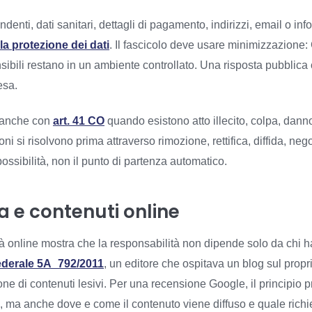
ti, dati sanitari, dettagli di pagamento, indirizzi, email o infor
la protezione dei dati
. Il fascicolo deve usare minimizzazione
ibili restano in un ambiente controllato. Una risposta pubblica 
esa.
o anche con
art. 41 CO
quando esistono atto illecito, colpa, dann
ni si risolvono prima attraverso rimozione, rettifica, diffida, ne
possibilità, non il punto di partenza automatico.
a e contenuti online
à online mostra che la responsabilità non dipende solo da chi ha 
ederale 5A_792/2011
, un editore che ospitava un blog sul proprio
ne di contenuti lesivi. Per una recensione Google, il principio pr
re, ma anche dove e come il contenuto viene diffuso e quale rich