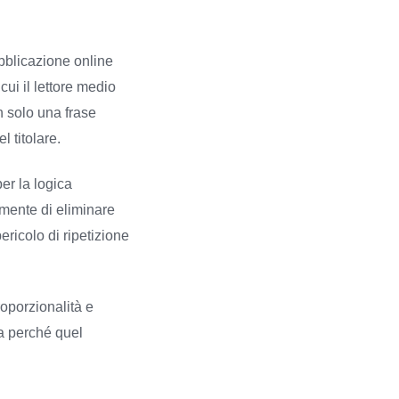
ubblicazione online
ui il lettore medio
n solo una frase
l titolare.
per la logica
mente di eliminare
ericolo di ripetizione
roporzionalità e
ra perché quel