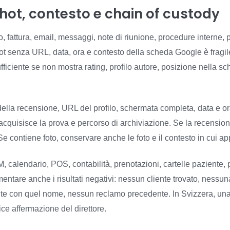
shot, contesto e chain of custody
o, fattura, email, messaggi, note di riunione, procedure interne,
t senza URL, data, ora e contesto della scheda Google è fragil
fficiente se non mostra rating, profilo autore, posizione nella s
ella recensione, URL del profilo, schermata completa, data e or
cquisisce la prova e percorso di archiviazione. Se la recension
e contiene foto, conservare anche le foto e il contesto in cui a
 calendario, POS, contabilità, prenotazioni, cartelle paziente, po
entare anche i risultati negativi: nessun cliente trovato, nessu
e con quel nome, nessun reclamo precedente. In Svizzera, una 
ce affermazione del direttore.