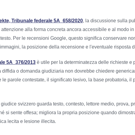
kte, Tribunale federale 5A_658/2020
, la discussione sulla p
 attenzione alla forma concreta ancora accessibile e al modo in c
 contesto. Per le recensioni Google, questo significa conservare no
 immagini, la posizione della recensione e l'eventuale risposta de
ale 5A_376/2013
è utile per la determinatezza delle richieste e 
a diffida o domanda giudiziaria non dovrebbe chiedere generica
 parole contestate, il significato lesivo, la base probatoria, il p
l giudice svizzero guarda testo, contesto, lettore medio, prova, p
hé si sente offesa; migliora la propria posizione quando dimost
ca lecita e lesione illecita.