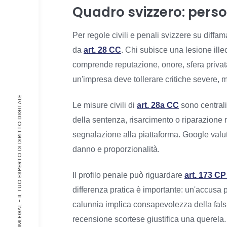
Quadro svizzero: person
Per regole civili e penali svizzere su diffam
da
art. 28 CC
. Chi subisce una lesione ille
comprende reputazione, onore, sfera privat
un'impresa deve tollerare critiche severe, m
© 2026, PIMLEGAL - IL TUO ESPERTO DI DIRITTO DIGITALE
Le misure civili di
art. 28a CC
sono centrali
della sentenza, risarcimento o riparazione
segnalazione alla piattaforma. Google valuta
danno e proporzionalità.
Il profilo penale può riguardare
art. 173 CP
differenza pratica è importante: un'accusa 
calunnia implica consapevolezza della falsità
recensione scortese giustifica una querela.