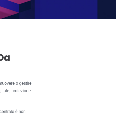
 Da
imuovere o gestire
itale, protezione
 centrale è non