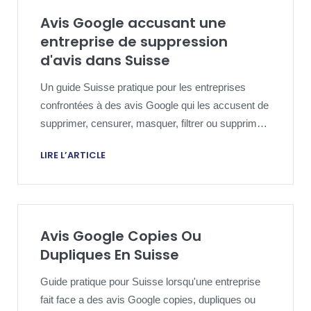
Avis Google accusant une
entreprise de suppression
d'avis dans Suisse
Un guide Suisse pratique pour les entreprises
confrontées à des avis Google qui les accusent de
supprimer, censurer, masquer, filtrer ou supprimer
de toute autre manière les commentaires des
LIRE L’ARTICLE
clients et qui ont besoin d'une stratégie de réponse
fondée sur des preuves et sécurisée pour la
plateforme.
Avis Google Copies Ou
Dupliques En Suisse
Guide pratique pour Suisse lorsqu'une entreprise
fait face a des avis Google copies, dupliques ou