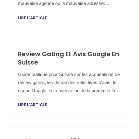
mauvaise agence ou la mauvaise adresse:
preuve, politique Google, reponse publique et
LIRE L’ARTICLE
escalade.
Review Gating Et Avis Google En
Suisse
Guide pratique pour Suisse sur les accusations de
review gating, les demandes selectives d'avis, le
risque Google, la conservation de la preuve et la
reponse publique mesuree.
LIRE L’ARTICLE