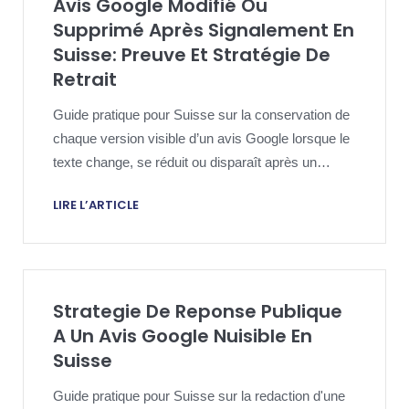
Avis Google Modifié Ou
Supprimé Après Signalement En
Suisse: Preuve Et Stratégie De
Retrait
Guide pratique pour Suisse sur la conservation de
chaque version visible d’un avis Google lorsque le
texte change, se réduit ou disparaît après un
signalement, une réponse, un recours ou une
LIRE L’ARTICLE
étape juridique.
Strategie De Reponse Publique
A Un Avis Google Nuisible En
Suisse
Guide pratique pour Suisse sur la redaction d'une