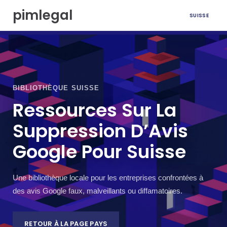
A
pimlegal
SUISSE
l
l
e
r
a
u
c
BIBLIOTHÈQUE SUISSE
o
n
Ressources Sur La
t
Suppression D’Avis
e
n
Google Pour Suisse
u
Une bibliothèque locale pour les entreprises confrontées à
des avis Google faux, malveillants ou diffamatoires.
RETOUR À LA PAGE PAYS