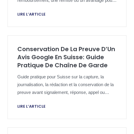
remboursement, une remise ou un avantage pour
faire disparaître un avis Google, et quels sont les
LIRE L’ARTICLE
effets au regard des règles Google et du droit de la
consommation.
Conservation De La Preuve D’Un
Avis Google En Suisse: Guide
Pratique De Chaîne De Garde
Guide pratique pour Suisse sur la capture, la
journalisation, la rédaction et la conservation de la
preuve avant signalement, réponse, appel ou
escalade.
LIRE L’ARTICLE