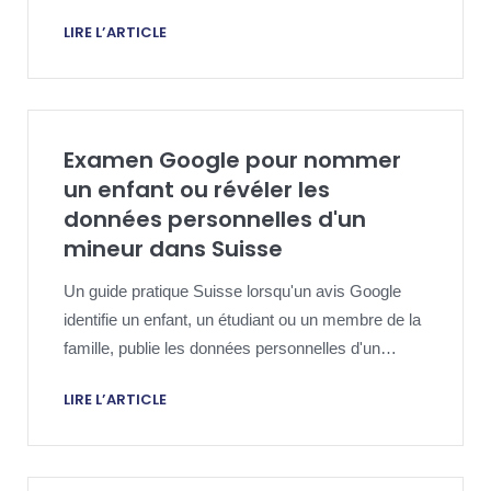
traitement, des photos de produits ou d'autres
LIRE L’ARTICLE
éléments visuels originaux et crée un risque de
chevauchement en matière de droits d'auteur, de
plate-forme, de preuves et de réponse publique.
Examen Google pour nommer
un enfant ou révéler les
données personnelles d'un
mineur dans Suisse
Un guide pratique Suisse lorsqu'un avis Google
identifie un enfant, un étudiant ou un membre de la
famille, publie les données personnelles d'un
mineur et nécessite une stratégie de suppression
LIRE L’ARTICLE
respectueuse de la confidentialité.