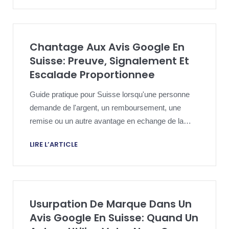
des avis Google sans réclamation excessive.
Chantage Aux Avis Google En
Suisse: Preuve, Signalement Et
Escalade Proportionnee
Guide pratique pour Suisse lorsqu'une personne
demande de l'argent, un remboursement, une
remise ou un autre avantage en echange de la
suppression, de l'absence de publication ou de la
LIRE L’ARTICLE
multiplication d'avis Google nuisibles.
Usurpation De Marque Dans Un
Avis Google En Suisse: Quand Un