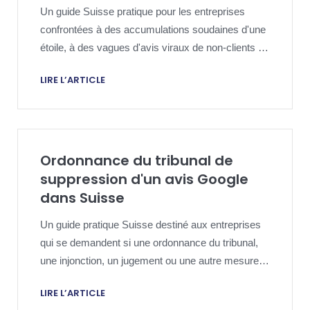
Un guide Suisse pratique pour les entreprises
confrontées à des accumulations soudaines d'une
étoile, à des vagues d'avis viraux de non-clients ou
à des attaques de notation coordonnées et qui ont
LIRE L’ARTICLE
besoin d'une politique Google disciplinée et d'une
stratégie de preuves.
Ordonnance du tribunal de
suppression d'un avis Google
dans Suisse
Un guide pratique Suisse destiné aux entreprises
qui se demandent si une ordonnance du tribunal,
une injonction, un jugement ou une autre mesure
judiciaire doit être encadrée de manière
LIRE L’ARTICLE
suffisamment étroite pour permettre la suppression