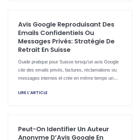
Avis Google Reproduisant Des
Emails Confidentiels Ou
Messages Privés: Stratégie De
Retrait En Suisse
Guide pratique pour Suisse lorsqu’un avis Google
cite des emails privés, factures, réclamations ou
messages internes et crée en même temps un
risque de confidentialité, de vie privée et de
LIRE L’ARTICLE
réputation.
Peut-On Identifier Un Auteur
Anonyme D’Avis Google En