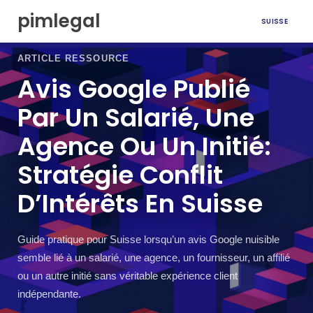
A
pimlegal
SUISSE
l
l
e
ARTICLE RESSOURCE
r
Avis Google Publié
a
u
Par Un Salarié, Une
c
o
Agence Ou Un Initié:
n
t
Stratégie Conflit
e
n
D’Intérêts En Suisse
u
Guide pratique pour Suisse lorsqu’un avis Google nuisible
semble lié à un salarié, une agence, un fournisseur, un affilié
ou un autre initié sans véritable expérience client
indépendante.