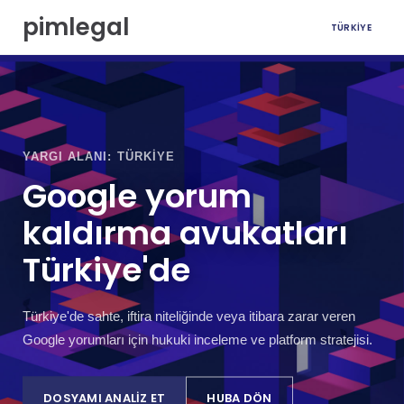
İ
pimlegal
TÜRKIYE
ç
e
r
i
ğ
e
g
YARGI ALANI: TÜRKIYE
e
ç
Google yorum
kaldırma avukatları
Türkiye'de
Türkiye'de sahte, iftira niteliğinde veya itibara zarar veren
Google yorumları için hukuki inceleme ve platform stratejisi.
DOSYAMI ANALIZ ET
HUBA DÖN