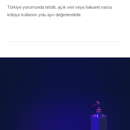
Türkiye yorumunda tehdit, açık veri veya hakaret varsa
kötüye kullanım yolu ayrı değerlendirilir.