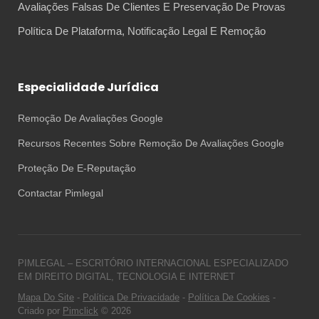
Avaliações Falsas De Clientes E Preservação De Provas
Política De Plataforma, Notificação Legal E Remoção
Especialidade Jurídica
Remoção De Avaliações Google
Recursos Recentes Sobre Remoção De Avaliações Google
Proteção De E-Reputação
Contactar Pimlegal
PIMLEGAL – ESCRITÓRIO INTERNACIONAL ESPECIALIZADO
EM DIREITO DIGITAL, TECNOLOGIA E INTERNET
Mapa Do Site
-
Política De Privacidade
-
Política De Cookies
-
Criado por
Pimclick
© 2026