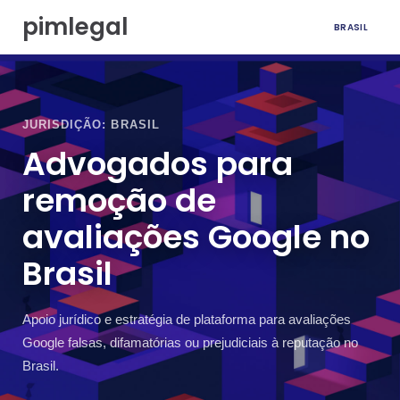
I
pimlegal
BRASIL
r
p
a
r
a
o
JURISDIÇÃO: BRASIL
c
Advogados para
o
n
remoção de
t
e
avaliações Google no
ú
d
Brasil
o
Apoio jurídico e estratégia de plataforma para avaliações
Google falsas, difamatórias ou prejudiciais à reputação no
Brasil.