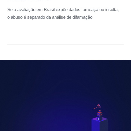
Se a avaliação em Brasil expõe dados, ameaça ou insulta,
o abuso é separado da análise de difamação.