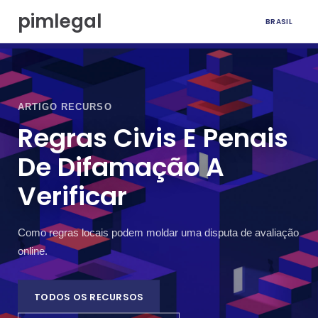
I
pimlegal
BRASIL
r
p
a
r
a
o
ARTIGO RECURSO
c
Regras Civis E Penais
o
n
De Difamação A
t
e
Verificar
ú
d
o
Como regras locais podem moldar uma disputa de avaliação
online.
TODOS OS RECURSOS