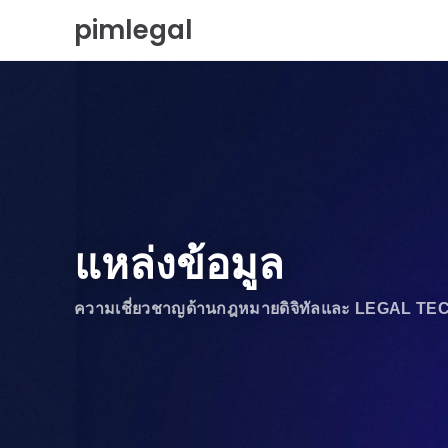
ข้
pimlegal
า
ม
ไ
ป
ยั
ง
เ
นื้
อ
ห
า
แหล่งข้อมูล
ความเชี่ยวชาญด้านกฎหมายดิจิทัลและ LEGAL TE