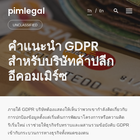
Skip
pimlegal
to
Th
En
content
UNCLASSIFIED
คำแนะนำ GDPR
สำหรับบริษัทค้าปลีก
อีคอมเมิร์ซ
ภายใต้ GDPR บริษัทต้องแสดงให้เห็นว่าพวกเขากำลังคิดเกี่ยวกับ
การปกป้องข้อมูลตั้งแต่เริ่มต้นการพัฒนาโครงการหรือความคิด
ริเริ่มใหม่ เราช่วยให้ธุรกิจรับทราบและผสานรวมข้อบังคับ GDPR
เข้ากับกระบวนการทางธุรกิจทั้งหมดของตน