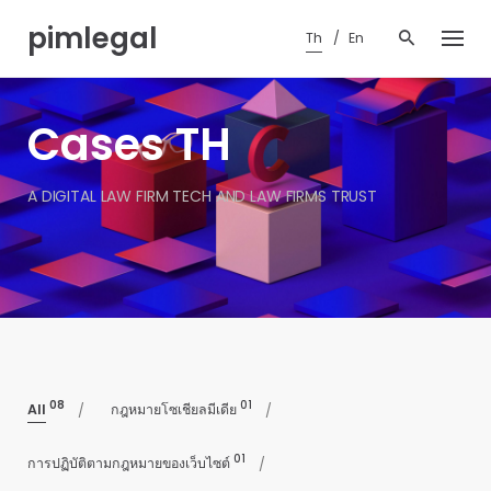
Skip
pimlegal
to
Th
En
content
Cases TH
A DIGITAL LAW FIRM TECH AND LAW FIRMS TRUST
08
01
All
กฎหมายโซเชียลมีเดีย
01
การปฏิบัติตามกฎหมายของเว็บไซต์