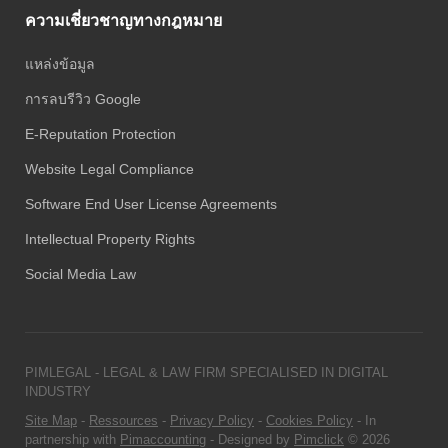
ความเชี่ยวชาญทางกฎหมาย
แหล่งข้อมูล
การลบรีวิว Google
E-Reputation Protection
Website Legal Compliance
Software End User License Agreements
Intellectual Property Rights
Social Media Law
PIMLEGAL - LEGAL & LAW FIRM SPECIALISED IN DIGITAL
INDUSTRY
Site Map
-
Ressources
-
Privacy Policy
-
Cookies Policy
- In
partnership with
Pimaccounting
- Designed by
Pimclick
© 2026