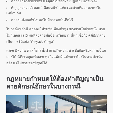
ตกลงราคาด้วยวาจา แต่คู่สัญญาอีกฝ่ายปฏิเสธในภายหลัง
สัญญาว่าจะส่งมอบ “เดือนหน้า” แต่แต่ละฝ่ายตีความเวลาไม่
เหมือนกัน
ตกลงแบ่งผลกำไร แต่ไม่มีการจดบันทึกไว้
ในกรณีเหล่านี้ ศาลจะไม่รับฟังเพียงคำพูดของฝ่ายใดฝ่ายหนึ่ง หาก
ไม่มีเอกสาร อีเมลที่ลงลายมือชื่อ หรือพยานที่น่าเชื่อถือ คดีมักกลาย
เป็นการโต้แย้ง “คำพูดต่อคำพูด”
แม้จะมีพยาน ศาลก็อาจตั้งคำถามถึงความน่าเชื่อถือหรือความเป็นก
ลางได้ นี่คือเหตุผลที่หลายธุรกิจแพ้คดี แม้จะถูกต้องในทางข้อเท็จ
จริง แต่ไม่สามารถพิสูจน์ได้
กฎหมายกำหนดให้ต้องทำสัญญาเป็น
ลายลักษณ์อักษรในบางกรณี