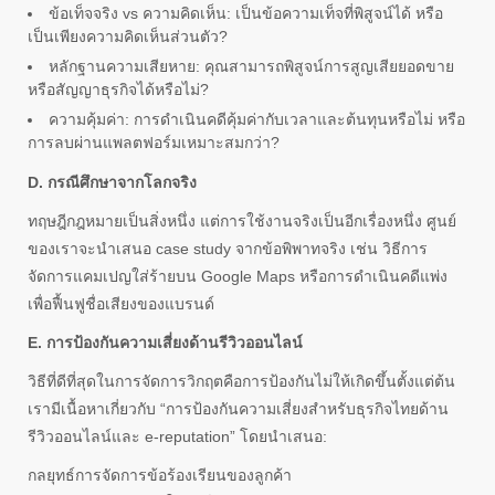
ข้อเท็จจริง vs ความคิดเห็น: เป็นข้อความเท็จที่พิสูจน์ได้ หรือ
เป็นเพียงความคิดเห็นส่วนตัว?
หลักฐานความเสียหาย: คุณสามารถพิสูจน์การสูญเสียยอดขาย
หรือสัญญาธุรกิจได้หรือไม่?
ความคุ้มค่า: การดำเนินคดีคุ้มค่ากับเวลาและต้นทุนหรือไม่ หรือ
การลบผ่านแพลตฟอร์มเหมาะสมกว่า?
D. กรณีศึกษาจากโลกจริง
ทฤษฎีกฎหมายเป็นสิ่งหนึ่ง แต่การใช้งานจริงเป็นอีกเรื่องหนึ่ง ศูนย์
ของเราจะนำเสนอ case study จากข้อพิพาทจริง เช่น วิธีการ
จัดการแคมเปญใส่ร้ายบน Google Maps หรือการดำเนินคดีแพ่ง
เพื่อฟื้นฟูชื่อเสียงของแบรนด์
E. การป้องกันความเสี่ยงด้านรีวิวออนไลน์
วิธีที่ดีที่สุดในการจัดการวิกฤตคือการป้องกันไม่ให้เกิดขึ้นตั้งแต่ต้น
เรามีเนื้อหาเกี่ยวกับ “การป้องกันความเสี่ยงสำหรับธุรกิจไทยด้าน
รีวิวออนไลน์และ e-reputation” โดยนำเสนอ:
กลยุทธ์การจัดการข้อร้องเรียนของลูกค้า