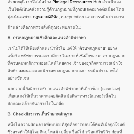
ด้วยเหตุนี้ เราจึงได้สร้าง
Pimlegal Ressources Hub
ส่วนนี้ของ
เว็บไซต์เป็นคลังความรู้ด้านกฎหมายที่ถูกอัปเดตอย่างต่อเนื่อง โดย
มุ่งเน้นเฉพาะ
กฎหมายดิจิทัล
, e-reputation และการหมิ่นประมาท
ด้านล่างคือภาพรวมสิ่งที่คุณจะพบภายใน:
A. กรอบกฎหมายเชิงลึกและแนวคำพิพากษา
เราไม่ได้ให้เพียงคำแนะนำทั่วไป แต่ให้ “ตัวบทกฎหมาย” อย่าง
แท้จริง ทรัพยากรของเรามีการวิเคราะห์เชิงลึกของมาตรากฎหมาย
ที่ควบคุมพฤติกรรมออนไลน์โดยตรง เจ้าของธุรกิจสามารถเข้าใจ
สิทธิของตนเองและนิยามทางกฎหมายของการหมิ่นประมาทได้
อย่างชัดเจน
นอกจากนี้ยังมีการอธิบายแนวคำพิพากษาที่เกี่ยวข้อง (case law)
เพื่อแสดงให้เห็นว่าศาลเคยตัดสินข้อพิพาททางอินเทอร์เน็ตใน
ลักษณะคล้ายกันอย่างไรในอดีต
B. Checklist การเก็บรักษาหลักฐาน
หนึ่งในความผิดพลาดที่พบบ่อยที่สุดคือการตอบโต้ทันทีเมื่อถูกโจมตี
ซึ่งอาจทำให้ผู้โจมตีลบโพสต์ เปลี่ยนชื่อผู้ใช้ หรือแก้ไขรีวิว ก่อนที่