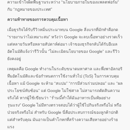
ความเข้าใจผิดพื้นฐานระหว่าง “นโยบายภายในของแพลตฟอร์ม”
กับ “กฎหมายของประเทศ”
ความท้าทายของการควบคุมเนื้อหา
เมื่อธุรกิจได้รับรีวิวหมิ่นประมาทบน Google สิ่งแรกที่มักทำคือกด
“รายงานว่าไม่เหมาะสม” หวังว่า Google จะลบเนื้อหาอย่างรวดเร็ว
แต่หลายวันหรือหลายสัปดาห์ต่อมา เจ้าของธุรกิจกลับได้รับอีเมล
อัตโนมัติแจ้งว่ารีวิวนั้น “ไม่ละเมิดนโยบายของ Google” และรีวิว
ยังคงอยู่
เหตุผลคือ Google ทำงานในระดับขนาดมหาศาล และพึ่งพาอัลกอริ
ทึมอัตโนมัติและข้อกำหนดการใช้งานทั่วไป (ToS) ในการควบคุม
เนื้อหา แม้ Google จะห้าม “สแปม” “การมีส่วนร่วมปลอม” และ “ผล
ประโยชน์ทับซ้อน” แต่ Google ไม่ใช่ศาล ไม่สามารถตัดสินความ
จริงได้ หากผู้ใช้เขียนว่า
“ร้านนี้ทำให้ฉันอาหารเป็นพิษอย่าง
รุนแรง”
Google ไม่มีทางตรวจสอบได้ว่าผู้ใช้ไปกินจริงหรือไม่ หรือ
ป่วยจริงหรือไม่ สำหรับ Google นี่คือประสบการณ์ของลูกค้าปกติ
แต่สำหรับคุณ มันอาจเป็นคำโกหกที่สร้างความเสียหายอย่างร้าย
แรง