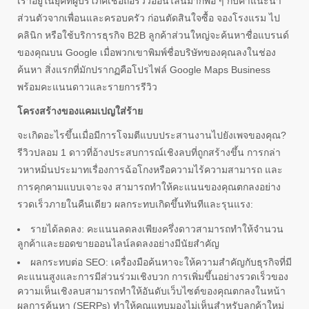
เราอยู่ในยุคที่ผู้บริโภคเชื่อถือรีวิวออนไลน์มากพอ ๆ กับคำแนะนำ
ส่วนตัวจากเพื่อนและครอบครัว ก่อนตัดสินใจซื้อ จองโรงแรม ไป
คลินิก หรือใช้บริการธุรกิจ B2B ลูกค้าส่วนใหญ่จะค้นหาชื่อแบรนด์
ของคุณบน Google เมื่อพวกเขาพิมพ์ชื่อบริษัทของคุณลงในช่อง
ค้นหา สิ่งแรกที่มักปรากฏคือโปรไฟล์ Google Maps Business
พร้อมคะแนนดาวและรายการรีวิว
โครงสร้างของแคมเปญใส่ร้าย
จะเกิดอะไรขึ้นเมื่อมีการโจมตีแบบประสานงานไปยังเพจของคุณ?
รีวิวปลอม 1 ดาวที่อ้างประสบการณ์เชิงลบที่ถูกสร้างขึ้น การกล่า
วหาหมิ่นประมาทเรื่องการฉ้อโกงหรือความไร้ความสามารถ และ
การคุกคามแบบเจาะจง สามารถทำให้คะแนนของคุณตกลงอย่าง
รวดเร็วภายในคืนเดียว ผลกระทบเกิดขึ้นทันทีและรุนแรง:
รายได้ลดลง: คะแนนลดลงเพียงครึ่งดาวสามารถทำให้จำนวน
ลูกค้าและยอดขายออนไลน์ลดลงอย่างมีนัยสำคัญ
ผลกระทบต่อ SEO: เครื่องมือค้นหาจะให้ความสำคัญกับธุรกิจที่มี
คะแนนสูงและการมีส่วนร่วมเชิงบวก การเพิ่มขึ้นอย่างรวดเร็วของ
ความเห็นเชิงลบสามารถทำให้อันดับเว็บไซต์ของคุณตกลงในหน้า
ผลการค้นหา (SERPs) ทำให้คุณแทบมองไม่เห็นสำหรับลูกค้าใหม่